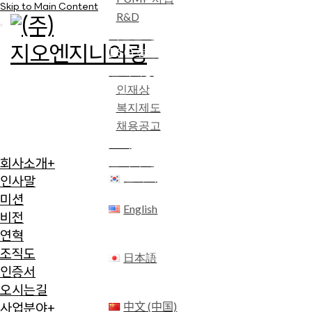
Skip to Main Content
R&D
사업실적
ESG 경영
인재채용
인재상
복지제도
채용공고
소식
문의하기
회사소개
+
한국어
인사말
미션
English
비전
연혁
조직도
日本語
인증서
오시는길
中文 (中国)
사업분야
+