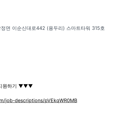
탕정면 이순신대로442 (용두리) 스마트타워 315호
지원하기 ▼▼▼
eam/job-descriptions/pVEkqWR0MB