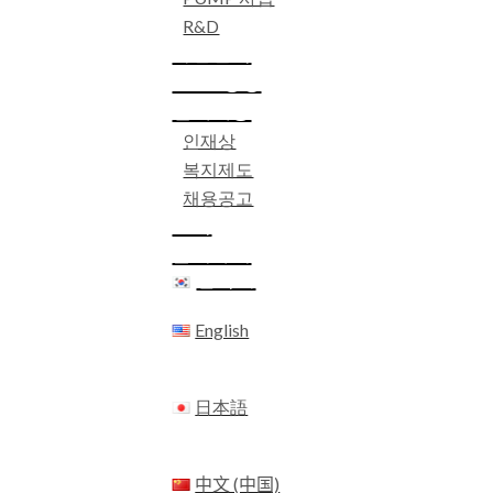
R&D
사업실적
ESG 경영
인재채용
인재상
복지제도
채용공고
소식
문의하기
한국어
English
日本語
中文 (中国)