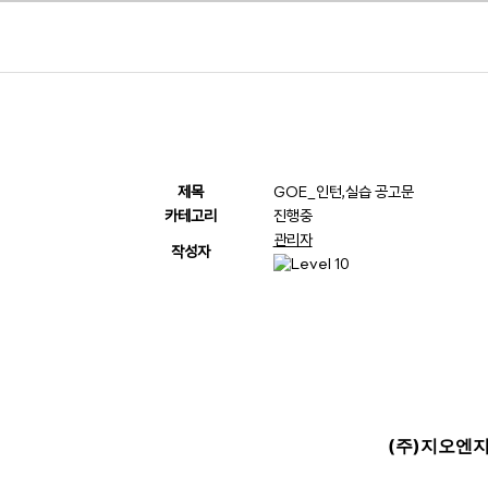
제목
GOE_인턴,실습 공고문
카테고리
진행중
관리자
작성자
(주)지오엔