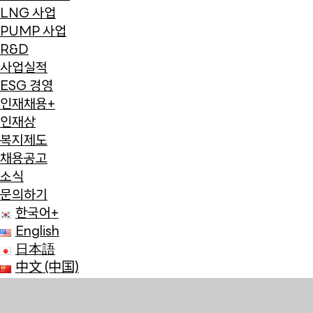
LNG 사업
PUMP 사업
R&D
사업실적
ESG 경영
인재채용
+
인재상
복지제도
채용공고
소식
문의하기
한국어
+
English
日本語
中文 (中国)