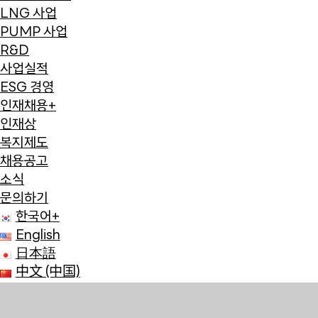
LNG 사업
PUMP 사업
R&D
사업실적
ESG 경영
인재채용
+
인재상
복지제도
채용공고
소식
문의하기
한국어
+
English
日本語
中文 (中国)